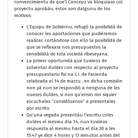
convencimientu de que’l Conceyu va bloquiase col
proyectu aprobáu, estos son dalgunu de los
motivos:
L’Equipu de Gobiernu, refugó la posibilidá de
conocer les aportaciones que pudiéramos
realizar, cortándose con ello la posibilidá de
que se reflexara nos presupuestos la
sensibilidá de tola sociedá ribeseyana.
La primer oportunidá que tuvimos de
solventar duldes con respectu al proyectu
presupuestariu foi na C.I. de Facienda
celebrada el 14 de marzu , en dicha comisión
non yá nun se respondió a nenguna de les
nueses duldes, si non qu’ensin nin siquier
escuchales “convidósenos” a presentales
por escritu
Qu’una vegada presentáu l’escritu coles
duldes el mesmu día 14, nun tuvimos
respuesta al mesmu hasta el día 20 a les
15:47 ye dicir 4 hores y 13 minutos antes del