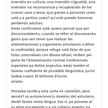
inversión en cultura, una inversión n’igualdá, una
inversión na reconocencia y recuperación de los
nuesos usos y vezos, que gracies a persones como
usté y a partíos como’l qu’usté preside fuéronse
perdiendo adulces.
Amás confúndese usté, quiero pensar que por
desconocimientu, cuando se refier al descomanáu
gastu que van tener que realizar les
alministraciones y organismos asturianos n’afitar
la cooficialidá, porque refuga usté falar de que
toles comunidaes con idioma oficial, reciben per
parte de l’Alministración Central tresferencies
especiales pa dellos aspeutos, amás tamién el
llamáu coeficiente de pluralidá llingüística, qu’en
Galicia supon 35 millones d’euros
añales.
Pensaba escribi-y esta carta en castellán, pero
viendo’l so autoreconocíu dominiu del asturianu,
decidí facelo nesta llingua. Eso sí, pa poneme al
so altor encamente-y a un collaciu espertu na