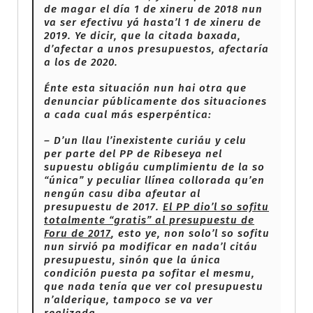
de magar el día 1 de xineru de 2018 nun
va ser efectivu yá hasta’l 1 de xineru de
2019. Ye dicir, que la citada baxada,
d’afectar a unos presupuestos, afectaría
a los de 2020.
Énte esta situación nun hai otra que
denunciar públicamente dos situaciones
a cada cual más esperpéntica:
– D’un llau l’inexistente curiáu y celu
per parte del PP de Ribeseya nel
supuestu obligáu cumplimientu de la so
“única” y peculiar llínea collorada qu’en
nengún casu diba afeutar al
presupuestu de 2017.
El PP dio’l so sofitu
totalmente “gratis” al presupuestu de
Foru de 2017
, esto ye, non solo’l so sofitu
nun sirvió pa modificar en nada’l citáu
presupuestu, sinón que la única
condición puesta pa sofitar el mesmu,
que nada tenía que ver col presupuestu
n’alderique, tampoco se va ver
realizada.