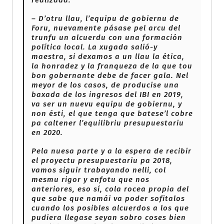
– D’otru llau, l’equipu de gobiernu de
Foru, nuevamente pásase pel arcu del
trunfu un alcuerdu con una formación
política local. La xugada salió-y
maestra, si dexamos a un llau la ética,
la honradez y la franqueza de la que tou
bon gobernante debe de facer gala. Nel
meyor de los casos, de producise una
baxada de los ingresos del IBI en 2019,
va ser un nuevu equipu de gobiernu, y
non ésti, el que tenga que batese’l cobre
pa caltener l’equilibriu presupuestariu
en 2020.
Pela nuesa parte y a la espera de recibir
el proyectu presupuestariu pa 2018,
vamos siguir trabayando nelli, col
mesmu rigor y enfotu que nos
anteriores, eso sí, cola rocea propia del
que sabe que namái va poder sofitalos
cuando los posibles alcuerdos a los que
pudiera llegase seyan sobro coses bien