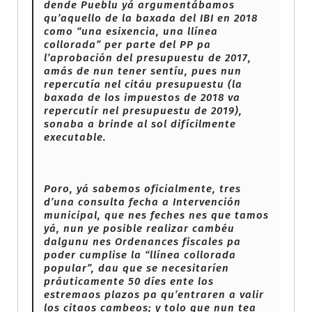
dende Pueblu yá argumentábamos
qu’aquello de la baxada del IBI en 2018
como “una esixencia, una llínea
collorada” per parte del PP pa
l’aprobación del presupuestu de 2017,
amás de nun tener sentíu, pues nun
repercutía nel citáu presupuestu (la
baxada de los impuestos de 2018 va
repercutir nel presupuestu de 2019),
sonaba a brinde al sol difícilmente
executable.
Poro, yá sabemos oficialmente, tres
d’una consulta fecha a Intervención
municipal, que nes feches nes que tamos
yá, nun ye posible realizar cambéu
dalgunu nes Ordenances fiscales pa
poder cumplise la “llínea collorada
popular”, dau que se necesitaríen
práuticamente 50 díes ente los
estremaos plazos pa qu’entraren a valir
los citaos cambeos; y tolo que nun tea