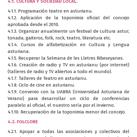
4.1. CULTURA Y SOCIEDAD LOCAL.
4.1.1. Programación teatro en asturianu.
4.1.2. Aplicación de la toponimia oficial del concejo
aprobada desde el 2010.
4.1.3. Organizar anualmente un festival de cultura astur,
tonada, gaiteros, folk, rock, teatro, literatura etc.
4.1.4. Cursos de alfabetización en Cultura y Lengua
asturiana.
4.1.5. Recuperar la Selmana de les Lletres Ribeseyanes.
4.1.6. Creación de radio y TV en asturianu (por internet)
(talleres de radio y TV abiertos a todo el mundo).
4.1.7. Talleres de Teatro en asturianu.
4.1.8. Ciclo de cine en asturianu.
4.1.9. Convenio con la UABRA (Universidad Asturiana de
Verano) para desarrollar un ciclo de conferencias
paralelo al oficial, el nuestro sería por el invierno.
4.1.10. Recuperación de la toponimia menor del concejo.
4.2. FOLCLORE
4.2.1. Apoyar a todas las asociaciones y colectivos del